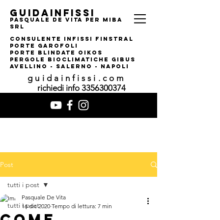
guidainfissi
pasquale de vita per MIBA
srl
consulente infissi finstral
porte garofoli
PORTE BLINDATE OIKOS
pERGOLE bIOCLIMATI
CHE gIBUS
AVELLINO - SALERNO - NAPOLI
guidainfissi.com
richiedi info
3356300374
Post
tutti i post
Pasquale De Vita
tutti i post
16 dic 2020
Tempo di lettura: 7 min
COME