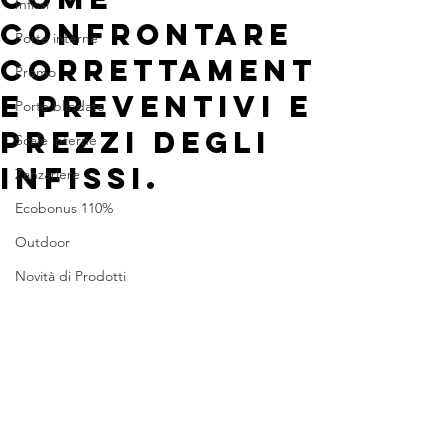
Infissi
CONFRONTARE
Porte interne
CORRETTAMENT
Promo
E PREVENTIVI E
Porte blindate
PREZZI DEGLI
Scale interne
INFISSI.
Zanzariere
Ecobonus 110%
Outdoor
Novità di Prodotti