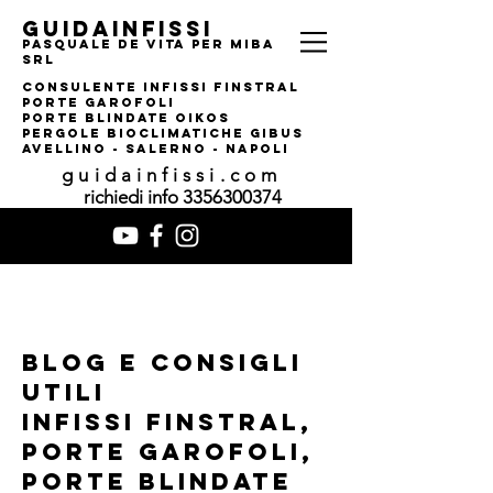
guidainfissi
pasquale de vita per MIBA
srl
consulente infissi finstral
porte garofoli
PORTE BLINDATE OIKOS
pERGOLE bIOCLIMATI
CHE gIBUS
AVELLINO - SALERNO - NAPOLI
guidainfissi.com
richiedi info
3356300374
Blog e consigli
utili
infissi finstral,
porte garofoli,
porte blindate