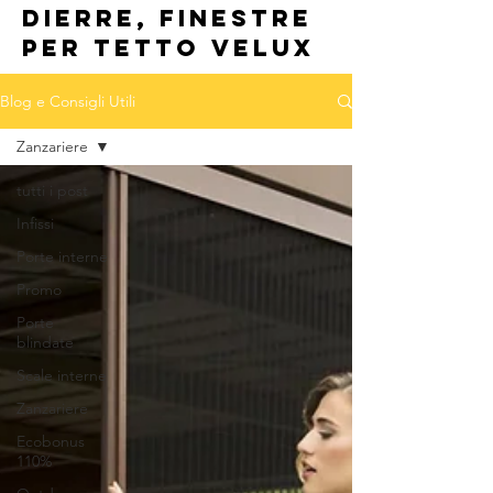
dierre, finestre
per tetto velux
Blog e Consigli Utili
Zanzariere
tutti i post
Infissi
Porte interne
Promo
Porte
blindate
Scale interne
Zanzariere
Ecobonus
110%