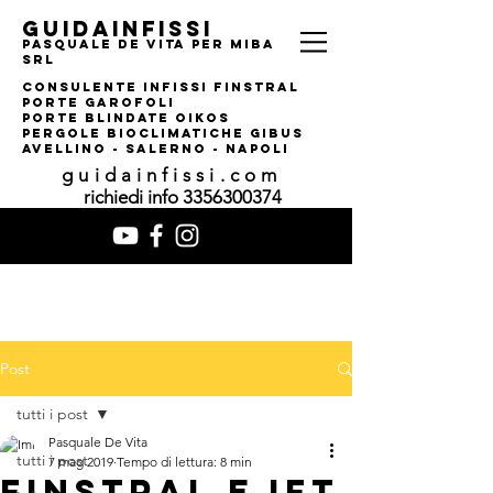
guidainfissi
pasquale de vita per MIBA
srl
consulente infissi finstral
porte garofoli
PORTE BLINDATE OIKOS
pERGOLE bIOCLIMATI
CHE gIBUS
AVELLINO - SALERNO - NAPOLI
guidainfissi.com
richiedi info
3356300374
Post
tutti i post
Pasquale De Vita
tutti i post
7 mag 2019
Tempo di lettura: 8 min
FINSTRAL E IFT