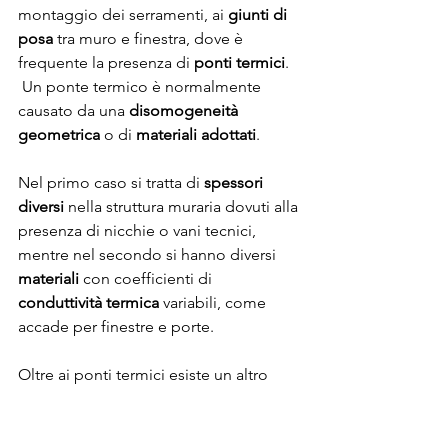
montaggio dei serramenti, ai 
giunti di 
posa
 tra muro e finestra, dove è 
frequente la presenza di 
ponti termici
. 
 Un ponte termico è normalmente 
causato da una 
disomogeneità 
geometrica
 o di 
materiali adottati
.
Nel primo caso si tratta di 
spessori 
diversi
 nella struttura muraria dovuti alla 
presenza di nicchie o vani tecnici, 
mentre nel secondo si hanno diversi 
materiali
 con coefficienti di 
conduttività termica
 variabili, come 
accade per finestre e porte.
Oltre ai ponti termici esiste un altro 
fenomeno legato al cattivo o 
insufficiente isolamento di un edificio: 
la
 permeabilità all’aria
. Questo 