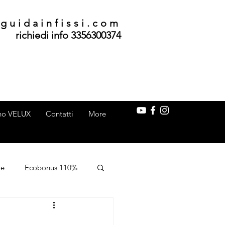
guidainfissi.com
richiedi info 3356300374
ino VELUX
Contatti
More
re
Ecobonus 110%