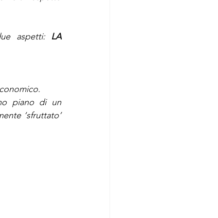
ue aspetti: 
LA 
economico. 
mo piano di un 
nte ‘sfruttato’ 