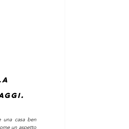
la 
aggi.
e una casa ben 
 come un aspetto 