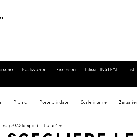
rl
i sono
Realizzazioni
Accessori
Infissi FINSTRAL
List
e
Promo
Porte blindate
Scale interne
Zanzarie
5 mag 2020
Tempo di lettura: 4 min