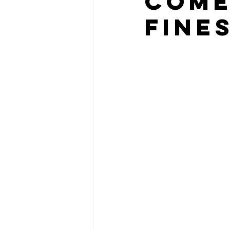
Come
FINE