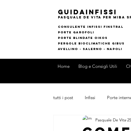
guidainfissi
pasquale de vita per MIBA s
consulente infissi finstral
porte garofoli
PORTE BLINDATE OIKOS
pERGOLE bIOCLIMATI
CHE gIBUS
AVELLINO - SALERNO - NAPOLI
Home
Blog e Consigli Utili
Ch
tutti i post
Infissi
Porte intern
Pasquale De Vita
2
Outdoor
Novità di Prodotti