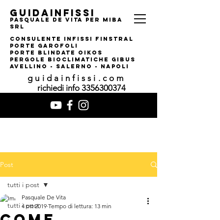
guidainfissi
pasquale de vita per MIBA
srl
consulente infissi finstral
porte garofoli
PORTE BLINDATE OIKOS
pERGOLE bIOCLIMATI
CHE gIBUS
AVELLINO - SALERNO - NAPOLI
guidainfissi.com
richiedi info
3356300374
Post
tutti i post
Pasquale De Vita
tutti i post
4 ott 2019
Tempo di lettura: 13 min
COME