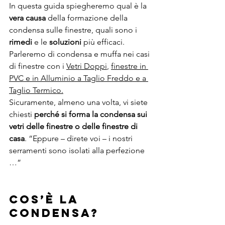
In questa guida spiegheremo qual è la 
vera causa
 della formazione della 
condensa sulle finestre, quali sono i 
rimedi 
e le 
soluzioni
 più efficaci. 
Parleremo di condensa e muffa nei casi 
di finestre con i 
Vetri Doppi
, 
finestre in 
PVC e in Alluminio a Taglio Freddo e a 
Taglio Termico.
Sicuramente, almeno una volta, vi siete 
chiesti 
perché si forma la condensa sui 
vetri delle finestre o delle finestre di 
casa
. “Eppure – direte voi – i nostri 
serramenti sono isolati alla perfezione 
…”
COS’È LA 
CONDENSA? 