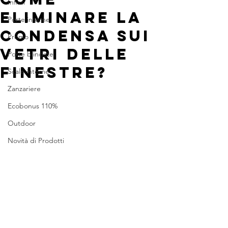
Infissi
ELIMINARE LA
Porte interne
CONDENSA SUI
Promo
VETRI DELLE
Porte blindate
FINESTRE?
Scale interne
Zanzariere
Ecobonus 110%
Outdoor
Novità di Prodotti