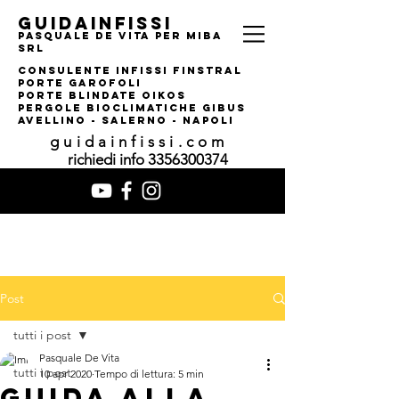
guidainfissi
pasquale de vita per MIBA
srl
consulente infissi finstral
porte garofoli
PORTE BLINDATE OIKOS
pERGOLE bIOCLIMATI
CHE gIBUS
AVELLINO - SALERNO - NAPOLI
guidainfissi.com
richiedi info
3356300374
Post
tutti i post
Pasquale De Vita
tutti i post
10 apr 2020
Tempo di lettura: 5 min
Guida alla