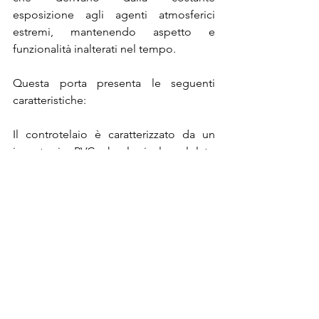
esposizione agli agenti atmosferici 
estremi, mantenendo aspetto e 
funzionalità inalterati nel tempo.
Questa porta presenta le seguenti 
caratteristiche:
Il controtelaio è caratterizzato da un 
innesto in PVC che lo isola sul lato 
esterno.
Il telaio è in PVC con rinforzi metallici.
Il pannello, caratterizzato per la sua 
stratigrafia di materiali, consente di 
migliorare l’isolamento acustico e 
termico della porta, senza 
comprometterne la resistenza 
meccanica.
Il traverso inferiore si compone di una 