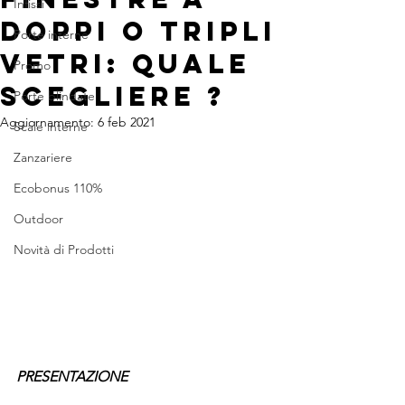
Infissi
DOPPI O TRIPLI
Porte interne
VETRI: QUALE
Promo
SCEGLIERE ?
Porte blindate
Aggiornamento:
6 feb 2021
Scale interne
Zanzariere
Ecobonus 110%
Outdoor
Novità di Prodotti
PRESENTAZIONE