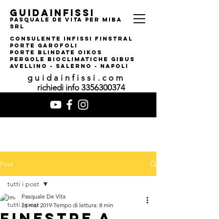
guidainfissi
pasquale de vita per MIBA
srl
consulente infissi finstral
porte garofoli
PORTE BLINDATE OIKOS
pERGOLE bIOCLIMATI
CHE gIBUS
AVELLINO - SALERNO - NAPOLI
guidainfissi.com
richiedi info
3356300374
Post
tutti i post
Pasquale De Vita
tutti i post
26 mar 2019
Tempo di lettura: 8 min
FINESTRE A