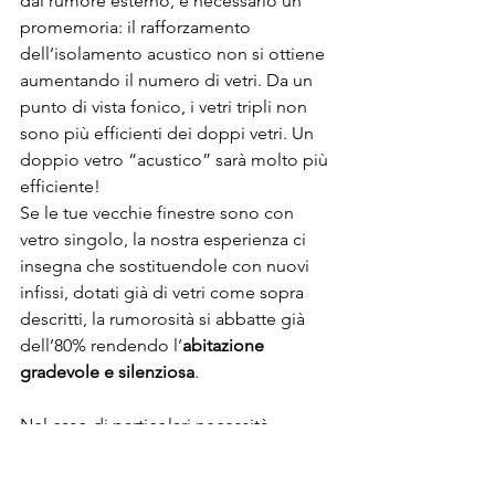
dal rumore esterno, è necessario un 
promemoria: il rafforzamento 
dell’isolamento acustico non si ottiene 
aumentando il numero di vetri. Da un 
punto di vista fonico, i vetri tripli non 
sono più efficienti dei doppi vetri. Un 
doppio vetro “acustico” sarà molto più 
efficiente!
Se le tue vecchie finestre sono con 
vetro singolo, la nostra esperienza ci 
insegna che sostituendole con nuovi 
infissi, dotati già di vetri come sopra 
descritti, la rumorosità si abbatte già 
dell’80% rendendo l’
abitazione 
gradevole e silenziosa
.
Nel caso di particolari necessità, 
consigliamo vivamente di inserire 
speciali lastre fonoisolanti di elevato 