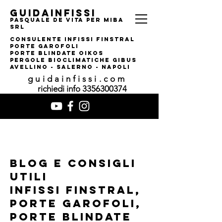
guidainfissi
pasquale de vita per MIBA
srl
consulente infissi finstral
porte garofoli
PORTE BLINDATE OIKOS
pERGOLE bIOCLIMATI
CHE gIBUS
AVELLINO - SALERNO - NAPOLI
guidainfissi.com
richiedi info
3356300374
Blog e consigli
utili
infissi finstral,
porte garofoli,
porte blindate