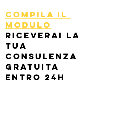
compila il 
modulo
riceverai la 
tua 
consulenza 
gratuita 
entro 24h 
capirai come 
funziona il 
superbonus 
110%