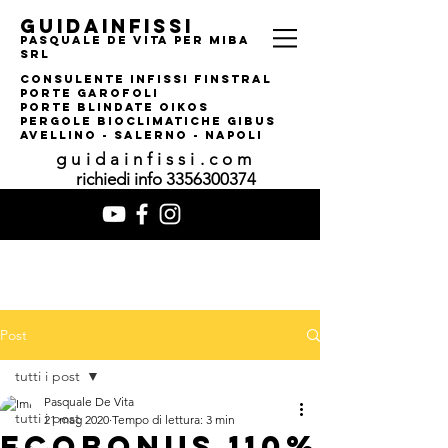
guidainfissi
pasquale de vita per MIBA
srl
consulente infissi finstral
porte garofoli
PORTE BLINDATE OIKOS
pERGOLE bIOCLIMATI
CHE gIBUS
AVELLINO - SALERNO - NAPOLI
guidainfissi.com
richiedi info
3356300374
Post
tutti i post
Pasquale De Vita
tutti i post
21 mag 2020
Tempo di lettura: 3 min
Ecobonus 110%