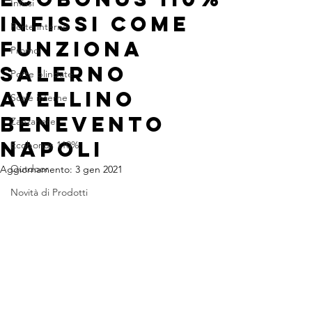
Infissi
infissi come
Porte interne
funziona
Promo
SALERNO
Porte blindate
AVELLINO
Scale interne
BENEVENTO
Zanzariere
NAPOLI
Ecobonus 110%
Outdoor
Aggiornamento:
3 gen 2021
Novità di Prodotti