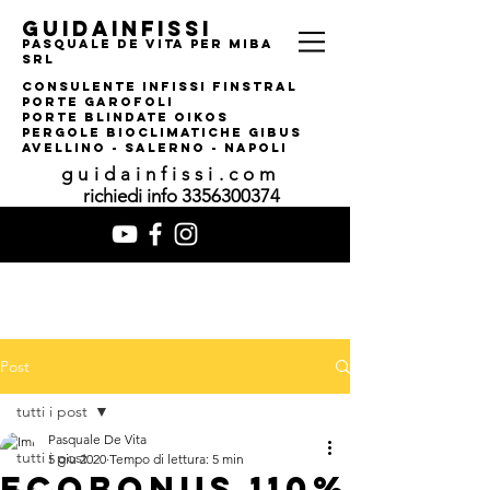
guidainfissi
pasquale de vita per MIBA
srl
consulente infissi finstral
porte garofoli
PORTE BLINDATE OIKOS
pERGOLE bIOCLIMATI
CHE gIBUS
AVELLINO - SALERNO - NAPOLI
guidainfissi.com
richiedi info
3356300374
Post
tutti i post
Pasquale De Vita
tutti i post
5 giu 2020
Tempo di lettura: 5 min
ECOBONUS 110%