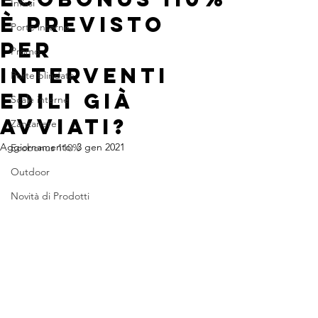
Infissi
È previsto
Porte interne
per
Promo
interventi
Porte blindate
edili già
Scale interne
avviati?
Zanzariere
Aggiornamento:
3 gen 2021
Ecobonus 110%
Outdoor
Novità di Prodotti