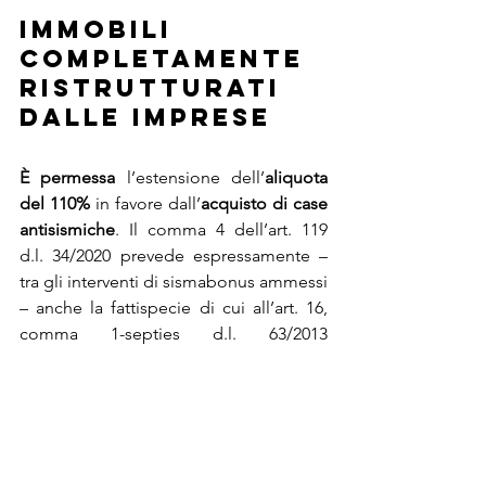
Immobili 
completamente 
ristrutturati 
dalle imprese
È permessa 
l’estensione dell’
aliquota 
del 110% 
in favore dall’
acquisto di case 
antisismiche
. Il comma 4 dell’art. 119 
d.l. 34/2020 prevede espressamente – 
tra gli interventi di sismabonus ammessi 
– anche la fattispecie di cui all’art. 16, 
comma 1-septies d.l. 63/2013 
(introdotto dal d.l. 50/2017) che prevede 
per l’appunto “incentivi per l’acquisto 
di case antisismiche”.
Va specificato comunque che la 
spesa 
su cui applicare la percentuale non può 