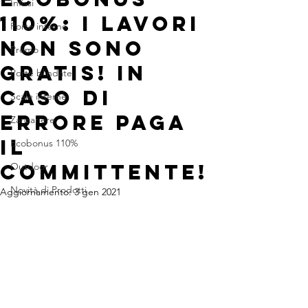
Infissi
110%: I LAVORI
Porte interne
NON SONO
Promo
GRATIS! IN
Porte blindate
CASO DI
Scale interne
ERRORE PAGA
Zanzariere
IL
Ecobonus 110%
COMMITTENTE!
Outdoor
Novità di Prodotti
Aggiornamento:
3 gen 2021