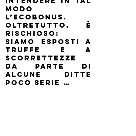
intendere in tal 
modo 
l’Ecobonus. 
Oltretutto, è 
RISCHIOSO: 
siamo esposti a 
truffe e a 
scorrettezze 
da parte di 
alcune ditte 
poco serie …