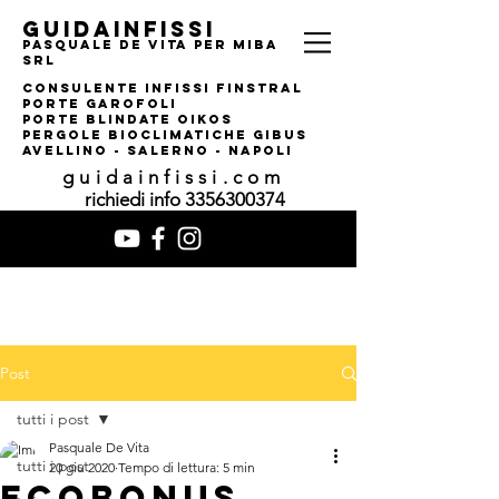
guidainfissi
pasquale de vita per MIBA
srl
consulente infissi finstral
porte garofoli
PORTE BLINDATE OIKOS
pERGOLE bIOCLIMATI
CHE gIBUS
AVELLINO - SALERNO - NAPOLI
guidainfissi.com
richiedi info
3356300374
Post
tutti i post
Pasquale De Vita
tutti i post
20 giu 2020
Tempo di lettura: 5 min
ECOBONUS