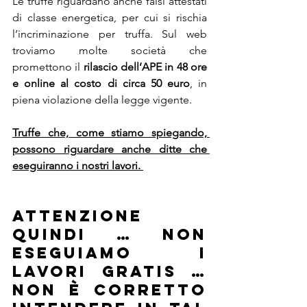
Le truffe riguardano anche falsi attestati 
di classe energetica, per cui si rischia 
l’incriminazione per truffa. Sul web 
troviamo molte società che 
promettono il 
rilascio dell’APE in 48 ore 
e online al costo di circa 50 euro
, in 
piena violazione della legge vigente.
Truffe che, come stiamo spiegando, 
possono riguardare anche ditte che 
eseguiranno i nostri lavori. 
ATTENZIONE 
QUINDI … NON 
ESEGUIAMO I 
LAVORI GRATIS … 
non è corretto 