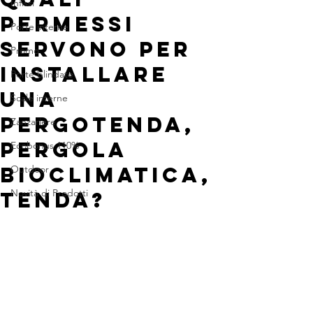
Infissi
PERMESSI
Porte interne
SERVONO PER
Promo
INSTALLARE
Porte blindate
UNA
Scale interne
PERGOTENDA,
Zanzariere
pergola
Ecobonus 110%
BIOCLIMATICA,
Outdoor
Novità di Prodotti
tenda?