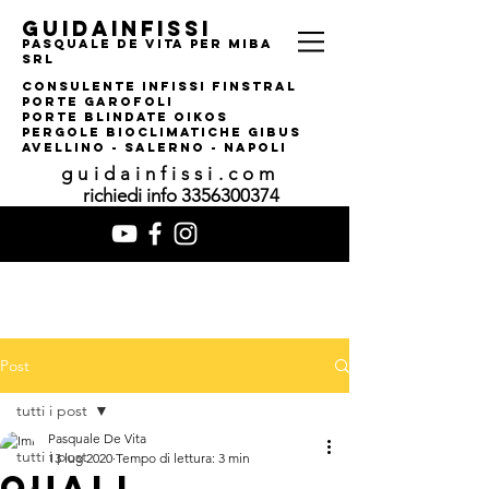
guidainfissi
pasquale de vita per MIBA
srl
consulente infissi finstral
porte garofoli
PORTE BLINDATE OIKOS
pERGOLE bIOCLIMATI
CHE gIBUS
AVELLINO - SALERNO - NAPOLI
guidainfissi.com
richiedi info
3356300374
Post
tutti i post
Pasquale De Vita
tutti i post
13 lug 2020
Tempo di lettura: 3 min
QUALI