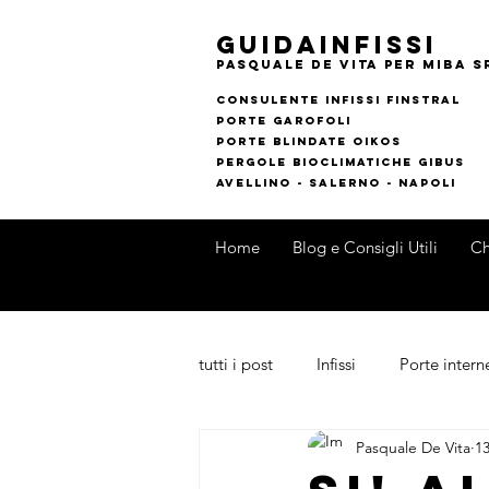
guidainfissi
pasquale de vita per MIBA s
consulente infissi finstral
porte garofoli
PORTE BLINDATE OIKOS
pERGOLE bIOCLIMATI
CHE gIBUS
AVELLINO - SALERNO - NAPOLI
Home
Blog e Consigli Utili
Ch
tutti i post
Infissi
Porte intern
Pasquale De Vita
13
Outdoor
Novità di Prodotti