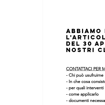
ABBIAMO 
L'ARTICO
DEL 30 A
NOSTRI C
CONTATTACI PER M
- Chi può usufruirne 
- In che cosa consist
- per quali interventi 
- come applicarlo 
- documenti necessar