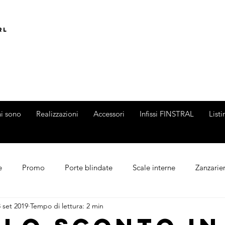
rl
i sono
Realizzazioni
Accessori
Infissi FINSTRAL
List
e
Promo
Porte blindate
Scale interne
Zanzarie
 set 2019
Tempo di lettura: 2 min