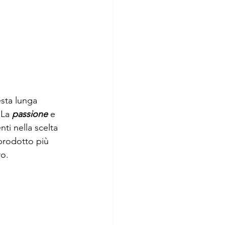
esta lunga 
.La 
passione
 e 
ti nella scelta 
prodotto più 
ro.