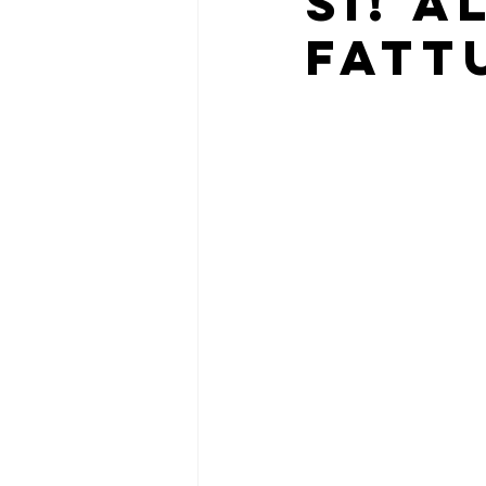
SI! 
FATT