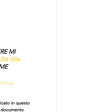
RE MI 
 De Vita 
ME 
li-blog-
cato in questo 
o documento 