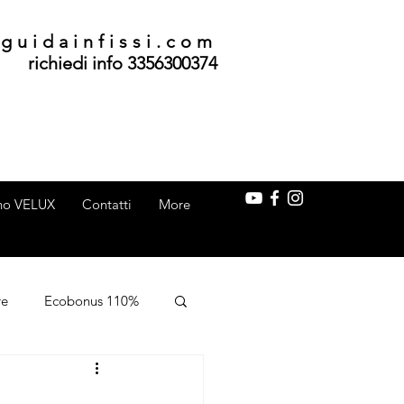
guidainfissi.com
richiedi info 3356300374
ino VELUX
Contatti
More
re
Ecobonus 110%