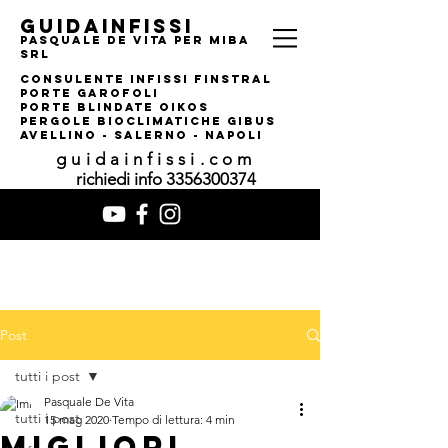
guidainfissi
pasquale de vita per MIBA
srl
consulente infissi finstral
porte garofoli
PORTE BLINDATE OIKOS
pERGOLE bIOCLIMATI
CHE gIBUS
AVELLINO - SALERNO - NAPOLI
guidainfissi.com
richiedi info
3356300374
Post
tutti i post
Pasquale De Vita
tutti i post
15 mag 2020
Tempo di lettura: 4 min
migliori