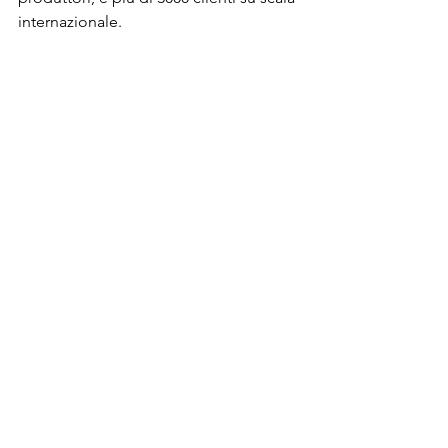
internazionale.
Spero con questo articolo di 
aver chiarito tutti i tuoi dubbi.
COMPILA IL 