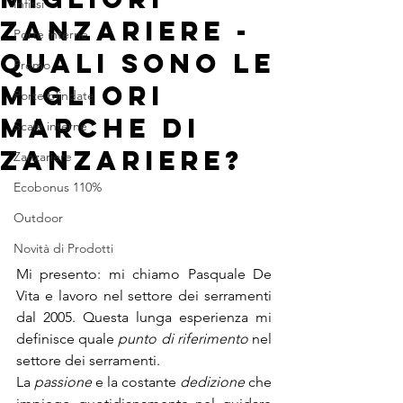
Infissi
zanzariere -
Porte interne
quali sono le
Promo
migliori
Porte blindate
marche di
Scale interne
zanzariere?
Zanzariere
Ecobonus 110%
Outdoor
Novità di Prodotti
Mi presento: mi chiamo Pasquale De 
Vita e lavoro nel settore dei serramenti 
dal 2005. Questa lunga esperienza mi 
definisce quale 
punto di riferimento
 nel 
settore dei serramenti.
La 
passione
 e la costante 
dedizione
 che 