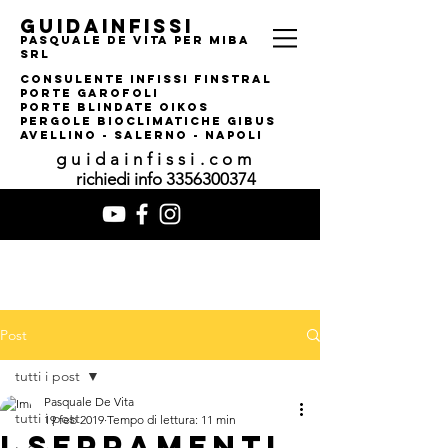
guidainfissi
pasquale de vita per MIBA
srl
consulente infissi finstral
porte garofoli
PORTE BLINDATE OIKOS
pERGOLE bIOCLIMATI
CHE gIBUS
AVELLINO - SALERNO - NAPOLI
guidainfissi.com
richiedi info
3356300374
Post
tutti i post
Pasquale De Vita
tutti i post
19 feb 2019
Tempo di lettura: 11 min
I SERRAMENTI