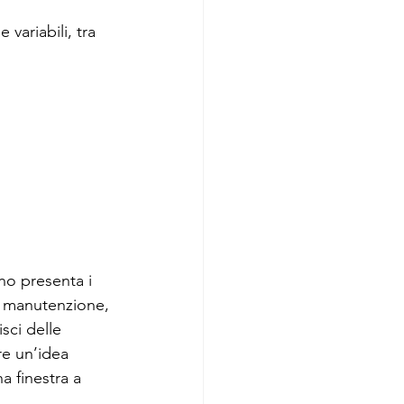
variabili, tra 
no presenta i 
a manutenzione, 
sci delle 
re un’idea 
a finestra a 