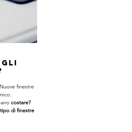
GLI 
?
Nuove finestre 
mico.
sano 
costare?
tipo di finestre 