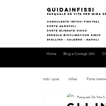
guidainfissi
pasquale de vita per MIBA s
consulente infissi finstral
porte garofoli
PORTE BLINDATE OIKOS
pERGOLE bIOCLIMATI
CHE gIBUS
AVELLINO - SALERNO - NAPOLI
Home
Blog e Consigli Utili
Ch
tutti i post
Infissi
Porte intern
Pasquale De Vita
5 
Outdoor
Novità di Prodotti