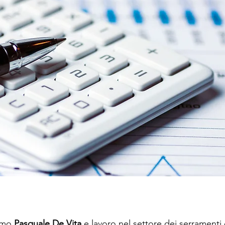
amo 
Pasquale De Vita
 e lavoro nel settore dei serramenti 