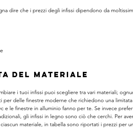
na dire che i prezzi degli infissi dipendono da moltissime 
he
lta del materiale
iare i tuoi infissi puoi scegliere tra vari materiali; ognu
ti per delle finestre moderne che richiedono una limitat
pvc e le finestre in alluminio fanno per te. Se invece preferi
adizionali, gli infissi in legno sono ciò che cerchi. Per ave
ciascun materiale, in tabella sono riportati i prezzi per un