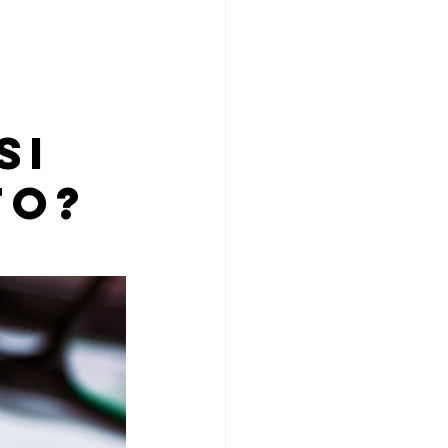
o
si
to?