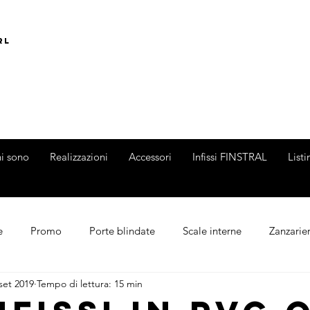
rl
i sono
Realizzazioni
Accessori
Infissi FINSTRAL
List
e
Promo
Porte blindate
Scale interne
Zanzarie
set 2019
Tempo di lettura: 15 min