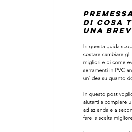
Premess
Di cosa 
Una brev
In questa guida scopr
costare cambiare gli 
migliori e di come evi
serramenti in PVC anc
un’idea su quanto d
In questo post voglio
aiutarti a compiere u
ad azienda e a second
fare la scelta miglior