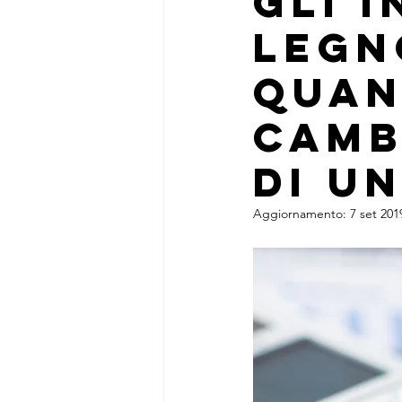
Gli I
legn
Quan
Camb
di u
Aggiornamento:
7 set 201