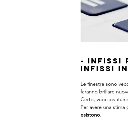
- INFISS
INFISSI I
Le finestre sono vec
faranno brillare nuo
Certo, vuoi sostituir
Per avere una stima 
esistono.