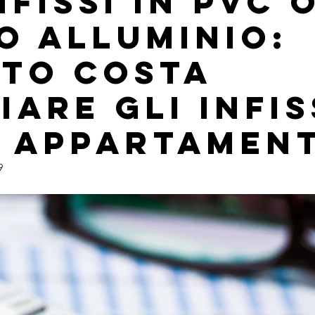
nfissi in PVC 
o alluminio:
to Costa
iare gli Infis
n Appartamen
9