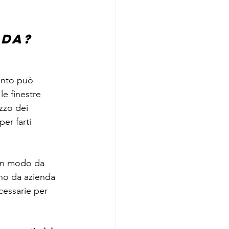
da? 
anto può 
e finestre 
zzo dei 
er farti 
 in modo da 
ano da azienda 
cessarie per 