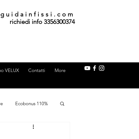
guidainfissi.com
richiedi info 3356300374
ino VELUX
Contatti
More
re
Ecobonus 110%