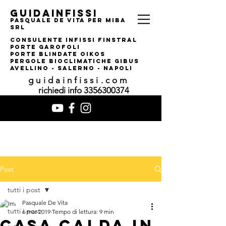
guidainfissi
pasquale de vita per MIBA
srl
consulente infissi finstral
porte garofoli
PORTE BLINDATE OIKOS
pERGOLE bIOCLIMATI
CHE gIBUS
AVELLINO - SALERNO - NAPOLI
guidainfissi.com
richiedi info
3356300374
Post
tutti i post
Pasquale De Vita
tutti i post
6 mar 2019
Tempo di lettura: 9 min
CASA CALDA IN