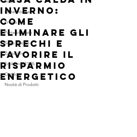
Infissi
INVERNO:
Porte interne
COME
Promo
ELIMINARE GLI
Porte blindate
SPRECHI E
Scale interne
FAVORIRE IL
Zanzariere
RISPARMIO
Ecobonus 110%
ENERGETICO
Outdoor
Novità di Prodotti