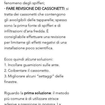
fenomeno degli spifferi;
·
FARE REVISIONE DEI CASSONETTI
: si 
tratta dei cassonetti che contengono 
gli avvolgibili delle tapparelle; spesso 
sono la prima fonte di spifferi e di 
infiltrazioni d’aria fredda. È 
consigliabile effettuare una revisione 
per limitarne gli effetti negativi di una 
installazione poco scientifica.
Ecco quindi 
alcune 
soluzioni:
1. Incollare guarnizioni sulle ante.
2. Coibentare il cassonetto.
3. Migliorare alcuni “settaggi” delle 
finestre.
Riguardo la 
prima soluzione
: il metodo 
più comune è di utilizzare strisce 
adesive a pressione in gomma. La 