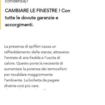
condensa)? 
CAMBIARE LE FINESTRE ! Con 
tutte le dovute garanzie e 
accorgimenti. 
La presenza di spifferi causa un 
raffreddamento delle stanze, attraverso 
l’entrata di aria fredda e l’uscita di 
calore. Questo porta la necessità di 
aumentare la potenza dei termosifoni 
per riscaldare maggiormente 
l’ambiente. La bolletta da pagare 
diventa così più cara.
Eliminando però gli spifferi, questo 
problema sparisce e puoi finalmente 
risparmiare sulle spese per il 