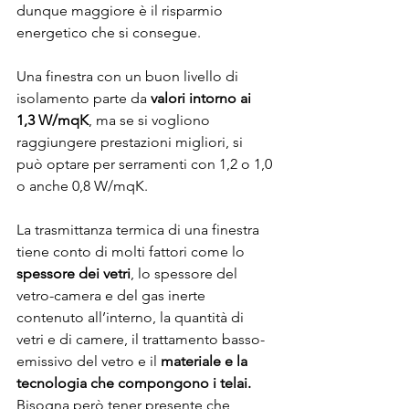
dunque maggiore è il risparmio 
energetico che si consegue.  
Una finestra con un buon livello di 
isolamento parte da 
valori intorno ai 
1,3 W/mqK
, ma se si vogliono 
raggiungere prestazioni migliori, si 
può optare per serramenti con 1,2 o 1,0 
o anche 0,8 W/mqK.
La trasmittanza termica di una finestra 
tiene conto di molti fattori come lo 
spessore dei vetri
, lo spessore del 
vetro-camera e del gas inerte 
contenuto all’interno, la quantità di 
vetri e di camere, il trattamento basso-
emissivo del vetro e il 
materiale e la 
tecnologia che compongono i telai.
Bisogna però tener presente che 