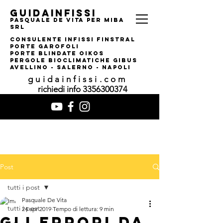
guidainfissi
pasquale de vita per MIBA
srl
consulente infissi finstral
porte garofoli
PORTE BLINDATE OIKOS
pERGOLE bIOCLIMATI
CHE gIBUS
AVELLINO - SALERNO - NAPOLI
guidainfissi.com
richiedi info
3356300374
Post
tutti i post
Pasquale De Vita
tutti i post
24 apr 2019
Tempo di lettura: 9 min
GLI ERRORI DA