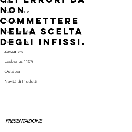
Infissi
NON
Porte interne
COMMETTERE
Promo
NELLA SCELTA
Porte blindate
DEGLI INFISSI.
Scale interne
Zanzariere
Ecobonus 110%
Outdoor
Novità di Prodotti
PRESENTAZIONE