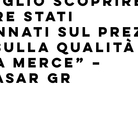
eglio scoprir
re stati
nnati sul pre
sulla qualità
a merce” –
asar Gr