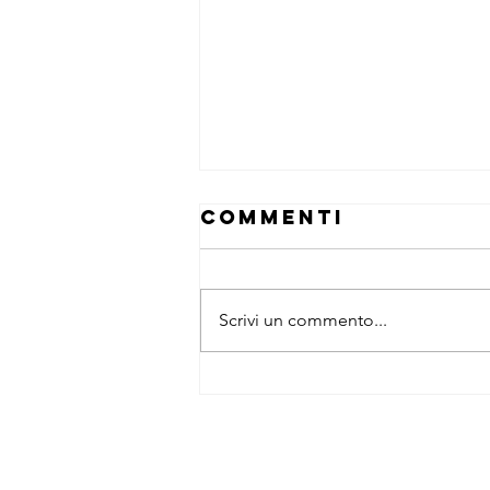
Commenti
Scrivi un commento...
Ecobonus 2024:
È necessario
concludere i
lavori entro