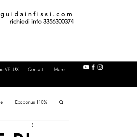
guidainfissi.com
richiedi info 3356300374
ino VELUX
Contatti
More
re
Ecobonus 110%