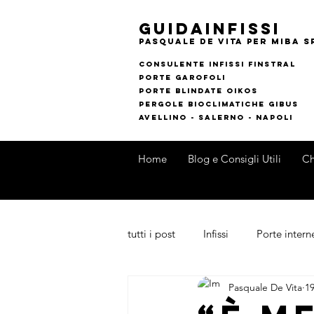
guidainfissi
pasquale de vita per MIBA s
consulente infissi finstral
porte garofoli
PORTE BLINDATE OIKOS
pERGOLE bIOCLIMATI
CHE gIBUS
AVELLINO - SALERNO - NAPOLI
Home
Blog e Consigli Utili
Ch
tutti i post
Infissi
Porte intern
Pasquale De Vita
19
Outdoor
Novità di Prodotti