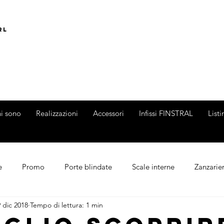
rl
i sono
Realizzazioni
Accessori
Infissi FINSTRAL
List
e
Promo
Porte blindate
Scale interne
Zanzarie
 dic 2018
Tempo di lettura: 1 min