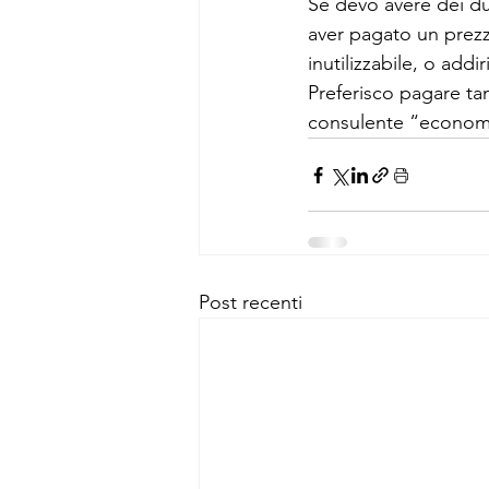
Se devo avere dei dub
aver pagato un prezzo
inutilizzabile, o addi
Preferisco pagare ta
consulente “economic
Post recenti