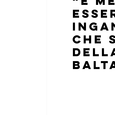
“È m
esse
inga
che 
dell
Balt